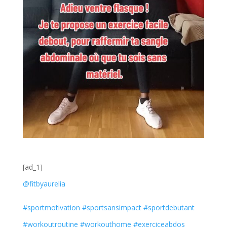
[ad_1]
@fitbyaurelia
#sportmotivation
#sportsansimpact
#sportdebutant
#workoutroutine
#workouthome
#exerciceabdos