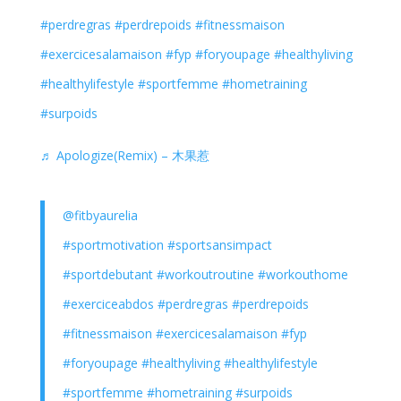
#perdregras
#perdrepoids
#fitnessmaison
#exercicesalamaison
#fyp
#foryoupage
#healthyliving
#healthylifestyle
#sportfemme
#hometraining
#surpoids
♬ Apologize(Remix) – 木果惹
@fitbyaurelia
#sportmotivation
#sportsansimpact
#sportdebutant
#workoutroutine
#workouthome
#exerciceabdos
#perdregras
#perdrepoids
#fitnessmaison
#exercicesalamaison
#fyp
#foryoupage
#healthyliving
#healthylifestyle
#sportfemme
#hometraining
#surpoids