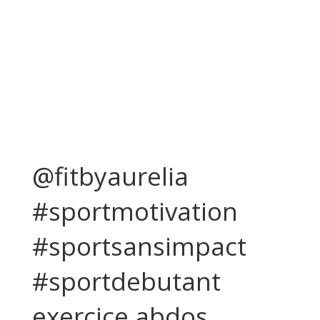
@fitbyaurelia
#sportmotivation
#sportsansimpact
#sportdebutant
exercice abdos