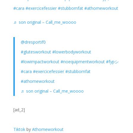
#cara
#exercicefessier
#stubbornfat
#athomeworkout
♬ son original – Call_me_woooo
@dresportif0
#glutesworkout
#lowerbodyworkout
#lowimpactworkout
#noequipmentworkout
#fypシ
#cara
#exercicefessier
#stubbornfat
#athomeworkout
♬ son original – Call_me_woooo
[ad_2]
Tiktok
by
Athomeworkout