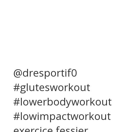
@dresportif0
#glutesworkout
#lowerbodyworkout
#lowimpactworkout
exercice fessier