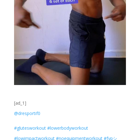
[ad_1]
@dresportif0
#glutesworkout
#lowerbodyworkout
#lowimpactworkout
#noequipmentworkout
#fypシ