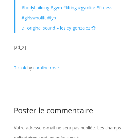
#bodybuilding
#gym
#lifting
#gymlife
#fitness
#girlswholift
#fyp
♬ original sound – lesley gonzalez 💞
[ad_2]
Tiktok
by
caraline rose
Poster le commentaire
Votre adresse e-mail ne sera pas publiée.
Les champs
obligatoires sont indiqués avec
*