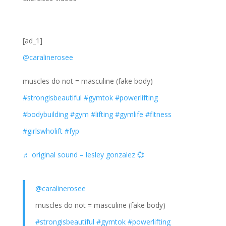
[ad_1]
@caralinerosee
muscles do not = masculine (fake body)
#strongisbeautiful
#gymtok
#powerlifting
#bodybuilding
#gym
#lifting
#gymlife
#fitness
#girlswholift
#fyp
♬ original sound – lesley gonzalez 💞
@caralinerosee
muscles do not = masculine (fake body)
#strongisbeautiful
#gymtok
#powerlifting