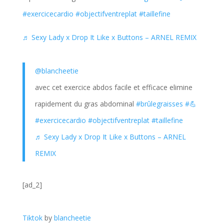
#exercicecardio
#objectifventreplat
#taillefine
♬ Sexy Lady x Drop It Like x Buttons – ARNEL REMIX
@blancheetie
avec cet exercice abdos facile et efficace elimine
rapidement du gras abdominal
#brûlegraisses
#💪
#exercicecardio
#objectifventreplat
#taillefine
♬ Sexy Lady x Drop It Like x Buttons – ARNEL
REMIX
[ad_2]
Tiktok
by
blancheetie