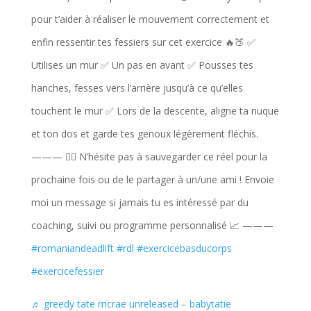
pour t’aider à réaliser le mouvement correctement et
enfin ressentir tes fessiers sur cet exercice 🔥🍑 ✅
Utilises un mur ✅ Un pas en avant ✅ Pousses tes
hanches, fesses vers l’arrière jusqu’à ce qu’elles
touchent le mur ✅ Lors de la descente, aligne ta nuque
et ton dos et garde tes genoux légèrement fléchis.
——— 👉🏻 N’hésite pas à sauvegarder ce réel pour la
prochaine fois ou de le partager à un/une ami ! Envoie
moi un message si jamais tu es intéressé par du
coaching, suivi ou programme personnalisé 📈 ———
#romaniandeadlift
#rdl
#exercicebasducorps
#exercicefessier
♬ greedy tate mcrae unreleased – babytatie