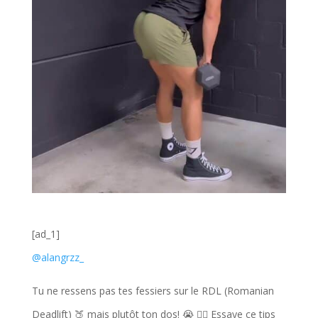
[ad_1]
@alangrzz_
Tu ne ressens pas tes fessiers sur le RDL (Romanian
Deadlift) 🍑 mais plutôt ton dos! 😭 👉🏻 Essaye ce tips