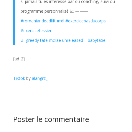
si jamais tu es intéressé par du coaching, suivi ou
programme personnalisé 📈 ———
#romaniandeadlift
#rdl
#exercicebasducorps
#exercicefessier
♬ greedy tate mcrae unreleased – babytatie
[ad_2]
Tiktok
by
alangrz_
Poster le commentaire