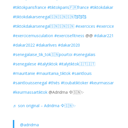
#tiktokparisfrance
#tiktokparis🇫🇷france
#tiktokdakar
#tiktokdakarsenegal🇸🇳🇸🇳🇸🇳🥰🥰🥰
#tiktokdakarsenegal🇸🇳🇸🇳🇸🇳
#exercices
#exercice
#exercicemusculation
#exercisefitness
@@
#dakar221
#dakar2022
#dakarlives
#dakar2020
#senegalaise_tik_tok🇸🇳pourtoi
#senegalais
#senegalese
#italytiktok
#italytiktok🇮🇹🇮🇹
#mauritanie
#mauritania_tiktok
#saintlouis
#saintlouissenegal
#thiés
#toubatiktoker
#keurmassar
#keurmassartiktok
@Adridma 🦅🇸🇳✨
♬ son original – Adridma 🦅🇸🇳✨
@adridma