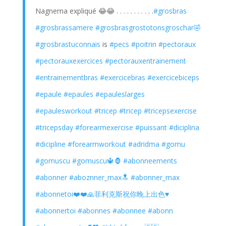
Nagnema expliqué 😂😂 . . . . . . . . . . .
#grosbras
#grosbrassamere
#grosbrasgrostotonsgroschar🤣
#grosbrastuconnais
is
#pecs
#poitrin
#pectoraux
#pectorauxexercices
#pectorauxentrainement
#entrainementbras
#exercicebras
#exercicebiceps
#epaule
#epaules
#epauleslarges
#epaulesworkout
#tricep
#tricep
#tricepsexercise
#tricepsday
#forearmexercise
#puissant
#diciplina
#dicipline
#forearmworkout
#adridma
#gomu
#gomuscu
#gomuscu🔱🦍
#abonneements
#abonner
#aboznner_max🔝
#abonner_max
#abonnetoi❤️❤️🙏菲利克斯祝你晚上出色♥️
#abonnertoi
#abonnes
#abonnee
#abonn