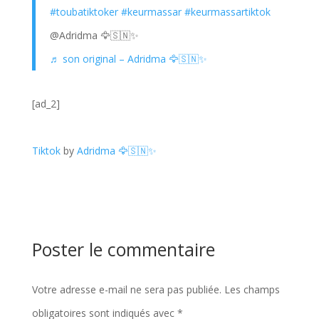
#toubatiktoker
#keurmassar
#keurmassartiktok
@Adridma 🦅🇸🇳✨
♬ son original – Adridma 🦅🇸🇳✨
[ad_2]
Tiktok
by
Adridma 🦅🇸🇳✨
Poster le commentaire
Votre adresse e-mail ne sera pas publiée.
Les champs
obligatoires sont indiqués avec
*