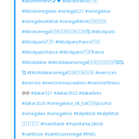
#abonnements💕🖤
#tiktokfrance🇫🇷
#tiktoksenegalais
#senegal221
#senegalese
#senegalesetiktok
#senegaltiktok🇸🇳🇸🇳
#tiktoksenegal🇸🇳🇸🇳🇸🇳🇸🇳🥰
#tiktokparis
#tiktokparis🇫🇷
#tiktokparisfrance🇫🇷
#tiktokparisfrance
#tiktokparis🇫🇷france
#tiktokdakar
#tiktokdakarsenegal🇸🇳🇸🇳🇸🇳🥰🥰
🥰
#tiktokdakarsenegal🇸🇳🇸🇳🇸🇳
#exercices
#exercice
#exercicemusculation
#exercisefitness
@@
#dakar221
#dakar2022
#dakarlives
#dakar2020
#senegalaise_tik_tok🇸🇳pourtoi
#senegalais
#senegalese
#italytiktok
#italytiktok
🇮🇹🇮🇹
#mauritanie
#mauritania_tiktok
#saintlouis
#saintlouissenegal
#thiés