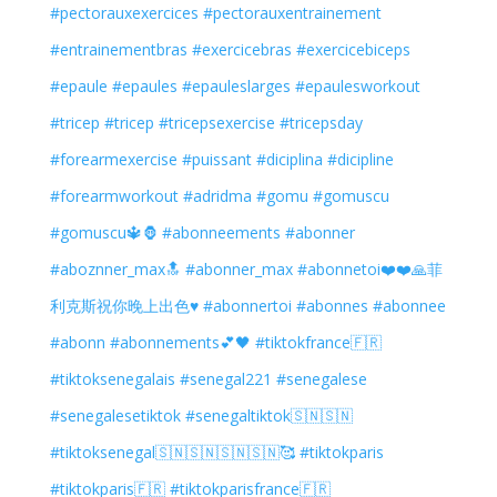
#pectorauxexercices
#pectorauxentrainement
#entrainementbras
#exercicebras
#exercicebiceps
#epaule
#epaules
#epauleslarges
#epaulesworkout
#tricep
#tricep
#tricepsexercise
#tricepsday
#forearmexercise
#puissant
#diciplina
#dicipline
#forearmworkout
#adridma
#gomu
#gomuscu
#gomuscu🔱🦍
#abonneements
#abonner
#aboznner_max🔝
#abonner_max
#abonnetoi❤️❤️🙏菲
利克斯祝你晚上出色♥️
#abonnertoi
#abonnes
#abonnee
#abonn
#abonnements💕🖤
#tiktokfrance🇫🇷
#tiktoksenegalais
#senegal221
#senegalese
#senegalesetiktok
#senegaltiktok🇸🇳🇸🇳
#tiktoksenegal🇸🇳🇸🇳🇸🇳🇸🇳🥰
#tiktokparis
#tiktokparis🇫🇷
#tiktokparisfrance🇫🇷