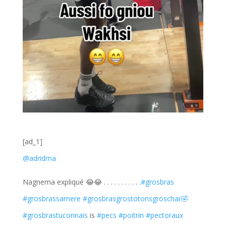
[ad_1]
@adridma
Nagnema expliqué 😂😂 . . . . . . . . . . .
#grosbras
#grosbrassamere
#grosbrasgrostotonsgroschar🤣
#grosbrastuconnais
is
#pecs
#poitrin
#pectoraux